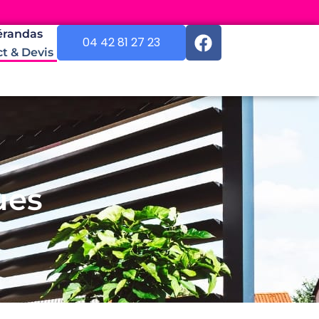
érandas
04 42 81 27 23
t & Devis
ues