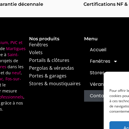
arantie décennale
Certifications NF &
Nos produits
Menu
ium, PVC et
Fenêtres
 de
Martigues
Accueil
Volets
ée à
Saint-
Portails & clôtures
rojets de
Fenêtres
ores
dans les
Pergolas & vérandas
Stores
et du
neuf
,
Portes & garages
uc, Fos-sur-
Stores & moustiquaires
Vérandas
 le
ur mesure
Pour offrir 
Contact & Devis
cookies pour
ofessionnels
,
à ces techn
 grâce à nos
de navigatio
s.
consentement
Ac