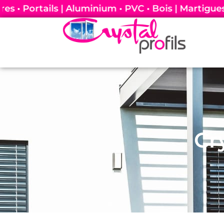
 Volets • Stores • Portails | Aluminium • PVC • Bo
Cr