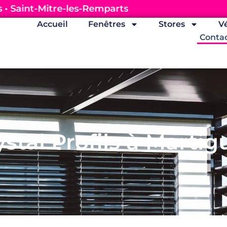
is | Martigues • Saint-Mitre-les-Remparts
Accueil
Fenêtres
Stores
V
Contac
ystal Profils à Martig