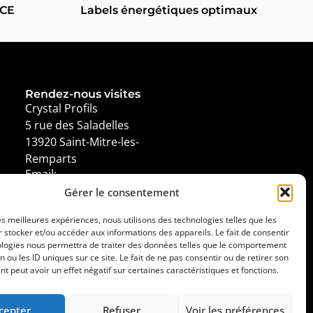
 CE
Labels énergétiques optimaux
Rendez-nous visites
Crystal Profils
5 rue des Saladelles
13920 Saint-Mitre-les-
Remparts
Email:
crystalprofils@orange.fr
Gérer le consentement
Téléphone: 04 42 81 27 23
les meilleures expériences, nous utilisons des technologies telles que les
 stocker et/ou accéder aux informations des appareils. Le fait de consentir
ologies nous permettra de traiter des données telles que le comportement
n ou les ID uniques sur ce site. Le fait de ne pas consentir ou de retirer son
 peut avoir un effet négatif sur certaines caractéristiques et fonctions.
cepter
Refuser
Voir les préférences