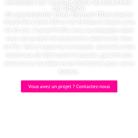
vérandas sur mesure dans les Bouches-
du-Rhône
En partenariat avec Bouvet Menuiserie
Implantée à Saint-Mitre-les-Remparts depuis plus
de 25 ans, Crystal Profils vous accompagne dans
tous vos projets de menuiserie aluminium, bois
et PVC. Notre expertise artisanale, associée à des
matériaux de fabrication française, garantit des
réalisations durables et performantes pour votre
habitat.
Vous avez un projet ? Contactez-nous