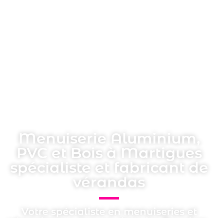
Menuiserie Aluminium,
PVC et Bois à Martigues
spécialiste et fabricant de
vérandas
Votre spécialiste en menuiseries et