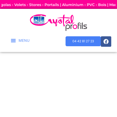
• Vérandas • Pergolas • Volets • Stores • Portails | Aluminium •
04 42 81 27 23